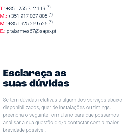
(*)
T.:
+351 255 312 119
(*)
M.:
+351 917 027 805
(*)
M.:
+351 925 259 626
E.:
pralarmes67@sapo.pt
Esclareça as
suas dúvidas
Se tem dúvidas relativas a algum dos serviços abaixo
disponibilizados, quer de instalações ou timings,
preencha o seguinte formulário para que possamos
analisar a sua questão e o/a contactar com a maior
brevidade possível.